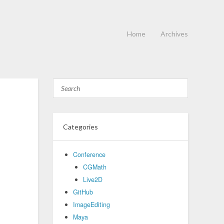
Home
Archives
Categories
Conference
CGMath
Live2D
GitHub
ImageEditing
Maya