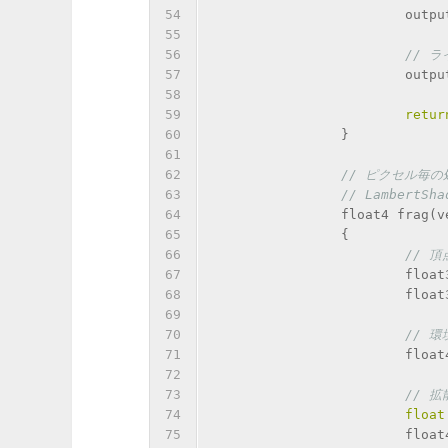
54
			out
55
56
// 
57
			ou
58
59
retur
60
		}
61
62
// ピクセル毎の
63
// Lambert
64
		float4 frag(
65
		{
66
// 
67
			fl
68
			fl
69
70
// 
71
			fl
72
73
// 
74
float
75
			fl