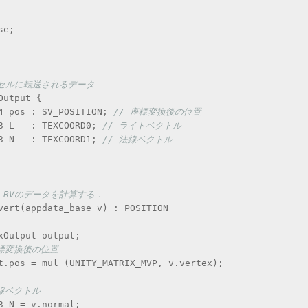
se;
クセルに転送されるデータ
Output {
oat4 pos : SV_POSITION; 
// 座標変換後の位置
at3 L   : TEXCOORD0; 
// ライトベクトル
at3 N   : TEXCOORD1; 
// 法線ベクトル
 N, RVのデータを計算する．
t vert(appdata_base v) : POSITION
texOutput output;
座標変換後の位置
tput.pos = mul (UNITY_MATRIX_MVP, v.vertex);
法線ベクトル
at3 N = v.normal;