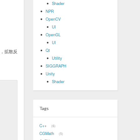
Shader
NPR
OpenCV
UI
OpenGL
UI
Qt
，拡散反
Utility
SIGGRAPH
Unity
Shader
Tags
C++
6
CGMath
5