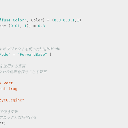
ffuse Color"
, Color) = (
0.3
,
0.3
,
1
,
1
)
nge (
0.01
, 
1
)) = 
0.8
イトオブジェクトを使ったLightMode
Mode"
 = 
"ForwardBase"
 }
ムを使用する宣言
ピクセル処理を行うことを宣言
x vert
ent frag
tyCG.cginc"
ムで使う変数
iesブロックと対応付ける
nt;