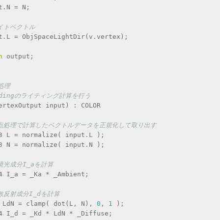
put.N = N;
ライトベクトル
tput.L = ObjSpaceLightDir(v.vertex);
n
 output;
処理
Shadingのライティング計算を行う
vertexOutput input) : COLOR
頂点処理で計算したベクトルデータを正規化して取り出す
oat3 L = normalize( input.L );
oat3 N = normalize( input.N );
環境光成分I_aを計算
oat4 I_a = _Ka * _Ambient;
拡散反射成分I_dを計算
 LdN = clamp( dot(L, N), 
0
, 
1
 );
oat4 I_d = _Kd * LdN * _Diffuse;