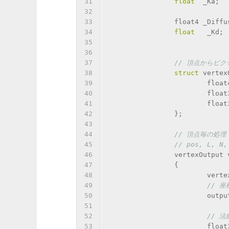
31
float
  _Ka;
32
33
		float4 _Diffu
34
float
 	_Kd;
35
36
37
// 頂点からピ
38
struct
 vertex
39
			fl
40
			flo
41
			flo
42
		};
43
44
// 頂点毎の処理
45
// pos, L,
46
		vertexOutpu
47
		{
48
			ver
49
// 
50
			ou
51
52
// 
53
			flo