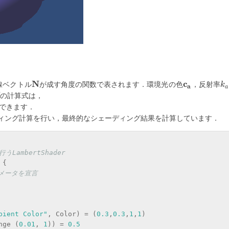
線ベクトル
N
が成す角度の関数で表されます．環境光の色
c
，反射率
N
c
a
k
a
k
a
a
の計算式は，
できます．
ィング計算を行い，最終的なシェーディング結果を計算しています．
LambertShader
 {
パラメータを宣言
bient Color"
, Color) = (
0.3
,
0.3
,
1
,
1
)
nge (
0.01
, 
1
)) = 
0.5