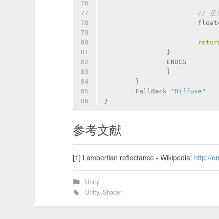
76
77
// 
78
			flo
79
80
retur
81
		}
82
		ENDCG
83
		}
84
	}
85
	FallBack 
"Diffuse"
86
}
参考文献
[1] Lambertian reflectance - Wikipedia:
http://e
Unity
Unity
,
Shader