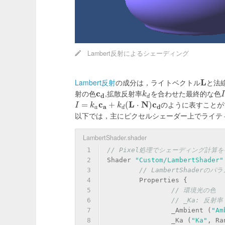
Lambert反射によるシェーディング
Lambert反射
の成分は，ライトベクトル
L
と法
L
射の色
c
,拡散反射率
を合わせた最終的な色
c
d
k
d
I
k
I
d
d
c
L
N
c
のように表すことが
I
=
k
=
a
c
a
+
k
d
(
+
L
⋅
N
)
c
(
d
⋅
)
I
k
k
a
d
a
d
以下では，主にピクセルシェーダー上でライテ
LambertShader.shader
1
// Pixel処理でシェーディング計算を行う
2
Shader 
"Custom/LambertShader"
3
// LambertShaderの
4
	Properties {
5
// 環境光の色
6
// _Ka: 反射率
7
		_Ambient (
"Am
8
		_Ka (
"Ka"
, Ra