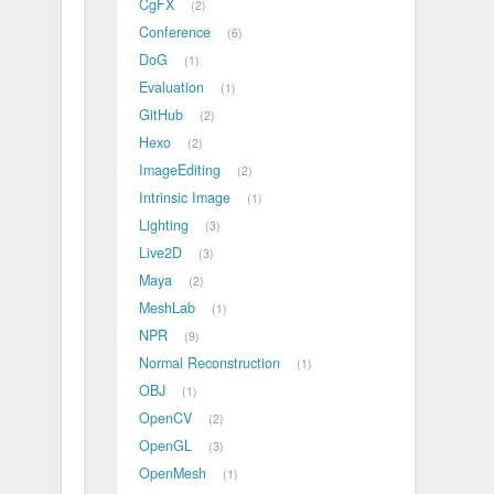
CgFX
2
Conference
6
DoG
1
Evaluation
1
GitHub
2
Hexo
2
ImageEditing
2
Intrinsic Image
1
Lighting
3
Live2D
3
Maya
2
MeshLab
1
NPR
9
Normal Reconstruction
1
OBJ
1
OpenCV
2
OpenGL
3
OpenMesh
1