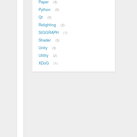
Paper
5
Python
5
Qt
5
Relighting
2
SIGGRAPH
1
Shader
5
Unity
3
Utility
2
XDoG
1