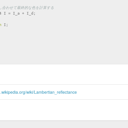
足し合わせて最終的な色を計算する
at4 I = I_a + I_d;
n
 I;
n.wikipedia.org/wiki/Lambertian_reflectance