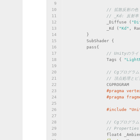
9
10
// 拡散反射の色
11
// _Kd: 反射率
12
		_Diffuse (
"Di
13
		_Kd (
"Kd"
, Ra
14
	}
15
	SubShader {
16
	pass{
17
// Unityのラ
18
		Tags { 
"Light
19
20
// Cgプログラ
21
// 頂点処理と
22
		CGPROGRAM
23
#
pragma
 verte
24
#
pragma
 fragm
25
26
#
include
 "Uni
27
28
// Cgプログラ
29
// Propert
30
		float4 _Ambie